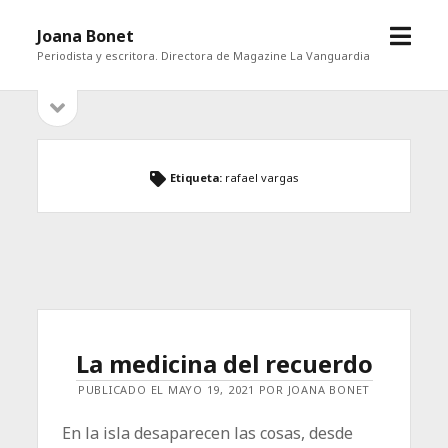
abrir
Joana Bonet
menú
Periodista y escritora. Directora de Magazine La Vanguardia
abrir
Barra
barra
lateral
lateral
Etiqueta:
rafael vargas
La medicina del recuerdo
PUBLICADO EL MAYO 19, 2021 POR JOANA BONET
En la isla desaparecen las cosas, desde