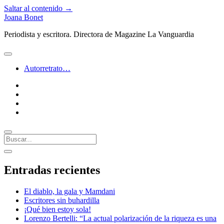
Saltar al contenido →
Joana Bonet
Periodista y escritora. Directora de Magazine La Vanguardia
abrir
menú
Autorretrato…
twitter
facebook
instagram
linkedin
Buscar
Barra
abrir
lateral
barra
Entradas recientes
lateral
El diablo, la gala y Mamdani
Escritores sin buhardilla
¡Qué bien estoy sola!
Lorenzo Bertelli: “La actual polarización de la riqueza es una