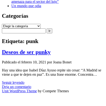
amenaza para el sector del lujo”
Un mundo que odia
Categorías
Categorías
Buscar
Etiqueta:
punk
Deseos de ser punky
Publicado el febrero 10, 2021 por Joana Bonet
Hay una idea que Isabel Díaz Ayuso repite sin cesar: “A Madrid se
viene a que te dejen en paz”. Es una frase enorme. Concentra…
Deseos
Seguir leyendo
de
Deja un comentario
ser
Unit WordPress Theme
by Compete Themes
punky