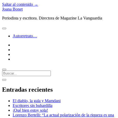
Saltar al contenido →
Joana Bonet
Periodista y escritora. Directora de Magazine La Vanguardia
abrir
menú
Autorretrato…
twitter
facebook
instagram
linkedin
Buscar
Barra
abrir
lateral
barra
Entradas recientes
lateral
El diablo, la gala y Mamdani
Escritores sin buhardilla
¡Qué bien estoy sola!
Lorenzo Bertelli: “La actual polarización de la riqueza es una