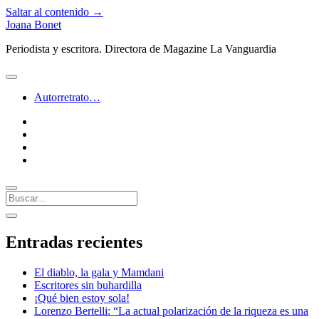
Saltar al contenido →
Joana Bonet
Periodista y escritora. Directora de Magazine La Vanguardia
abrir
menú
Autorretrato…
twitter
facebook
instagram
linkedin
Buscar
Barra
abrir
lateral
barra
Entradas recientes
lateral
El diablo, la gala y Mamdani
Escritores sin buhardilla
¡Qué bien estoy sola!
Lorenzo Bertelli: “La actual polarización de la riqueza es una