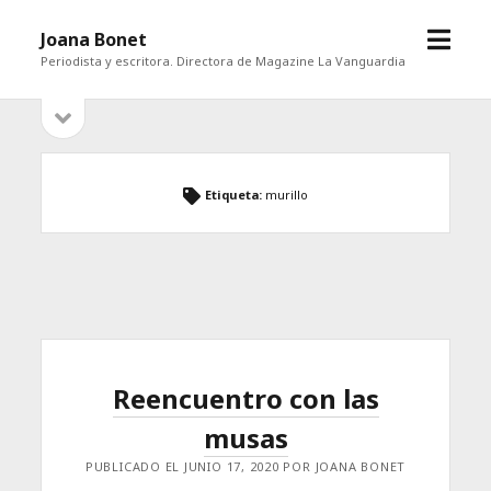
abrir
Joana Bonet
menú
Periodista y escritora. Directora de Magazine La Vanguardia
abrir
Barra
barra
lateral
lateral
Etiqueta:
murillo
Reencuentro con las
musas
PUBLICADO EL JUNIO 17, 2020 POR JOANA BONET