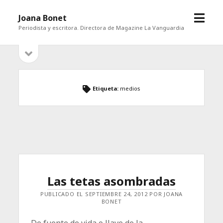
abrir
Joana Bonet
menú
Periodista y escritora. Directora de Magazine La Vanguardia
abrir
Barra
barra
lateral
lateral
Etiqueta:
medios
Las tetas asombradas
PUBLICADO EL SEPTIEMBRE 24, 2012 POR JOANA
BONET