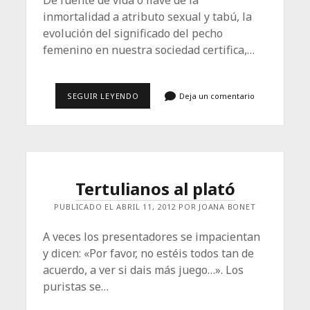
De fuente de vida o llave de la
inmortalidad a atributo sexual y tabú, la
evolución del significado del pecho
femenino en nuestra sociedad certifica,…
LAS
SEGUIR LEYENDO
Deja un comentario
TETAS
ASOMBRADAS
Tertulianos al plató
PUBLICADO EL ABRIL 11, 2012 POR JOANA BONET
A veces los presentadores se impacientan
y dicen: «Por favor, no estéis todos tan de
acuerdo, a ver si dais más juego…». Los
puristas se…