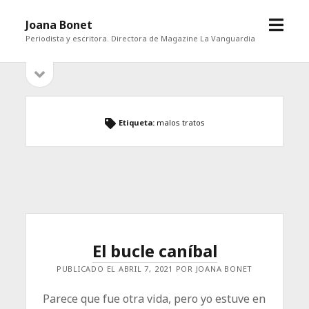
abrir
Joana Bonet
menú
Periodista y escritora. Directora de Magazine La Vanguardia
abrir
Barra
barra
lateral
lateral
Etiqueta:
malos tratos
El bucle caníbal
PUBLICADO EL ABRIL 7, 2021 POR JOANA BONET
Parece que fue otra vida, pero yo estuve en