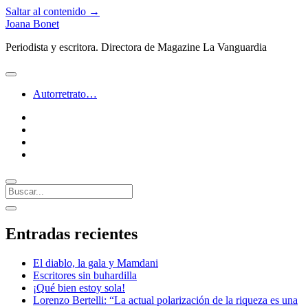
Saltar al contenido →
Joana Bonet
Periodista y escritora. Directora de Magazine La Vanguardia
abrir
menú
Autorretrato…
twitter
facebook
instagram
linkedin
Buscar
Barra
abrir
lateral
barra
Entradas recientes
lateral
El diablo, la gala y Mamdani
Escritores sin buhardilla
¡Qué bien estoy sola!
Lorenzo Bertelli: “La actual polarización de la riqueza es una