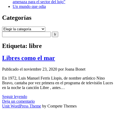
amenaza para el sector del lujo”
Un mundo que odia
Categorías
Categorías
Buscar
Etiqueta:
libre
Libres como el mar
Publicado el noviembre 23, 2020 por Joana Bonet
En 1972, Luis Manuel Ferris Llopis, de nombre artístico Nino
Bravo, cantaba por vez primera en el programa de televisión Luces
en la noche la canción Libre , antes…
Libres
Seguir leyendo
como
Deja un comentario
el
Unit WordPress Theme
by Compete Themes
mar