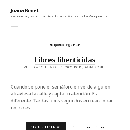
abri
Joana Bonet
me
Periodista y escritora. Directora de Magazine La Vanguardia
abrir
Barra
barra
lateral
lateral
Etiqueta:
legalistas
Libres liberticidas
PUBLICADO EL ABRIL 5, 2021 POR JOANA BONET
Cuando se pone el semáforo en verde alguien
atraviesa la calle y capta tu atención. Es
diferente. Tardas unos segundos en reaccionar:
no, no es…
LIBRES
SEGUIR LEYENDO
Deja un comentario