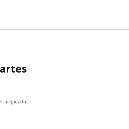
twitter
facebook
instagram
linkedin
 artes
r mejor a la