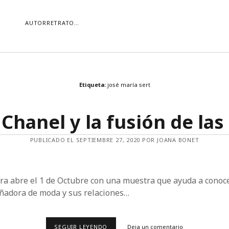
AUTORRETRATO…
ORÍAS
Etiqueta:
josé maría sert
ías
Buscar
Chanel y la fusión de las
PUBLICADO EL SEPTIEMBRE 27, 2020 POR JOANA BONET
iera abre el 1 de Octubre con una muestra que ayuda a conoce
eñadora de moda y sus relaciones…
COCO
SEGUIR LEYENDO
Deja un comentario