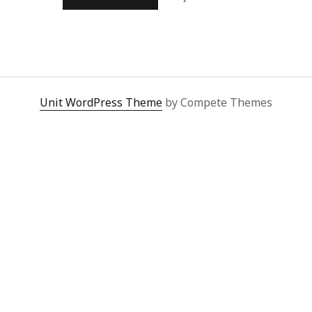
CHANEL
Y
LA
FUSIÓN
DE
LAS
ARTES
Unit WordPress Theme
by Compete Themes