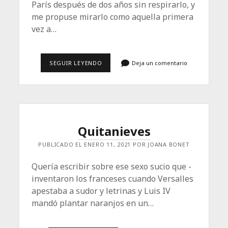
París después de dos años sin respirarlo, y
me propuse mirarlo como aquella primera
vez a…
PARÍS,
SEGUIR LEYENDO
Deja un comentario
COMO
LA
PRIMERA
VEZ
Quitanieves
PUBLICADO EL ENERO 11, 2021 POR JOANA BONET
Quería escribir sobre ese sexo sucio que ­
inventaron los franceses cuando Versalles
apestaba a sudor y letrinas y Luis IV
mandó plantar naranjos en un…