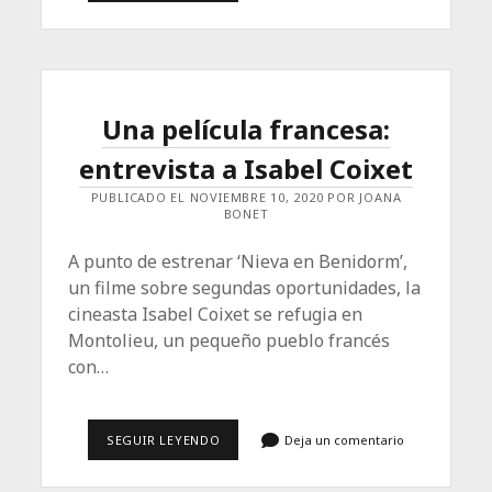
LA
MUJER
QUE
LEE
LAS
ENTRAÑAS
DE
Una película francesa:
LOS
DIAMANTES
entrevista a Isabel Coixet
PUBLICADO EL NOVIEMBRE 10, 2020 POR JOANA
BONET
A punto de estrenar ‘Nieva en Benidorm’,
un filme sobre segundas oportunidades, la
cineasta Isabel Coixet se refugia en
Montolieu, un pequeño pueblo francés
con…
UNA
SEGUIR LEYENDO
Deja un comentario
PELÍCULA
FRANCESA:
ENTREVISTA