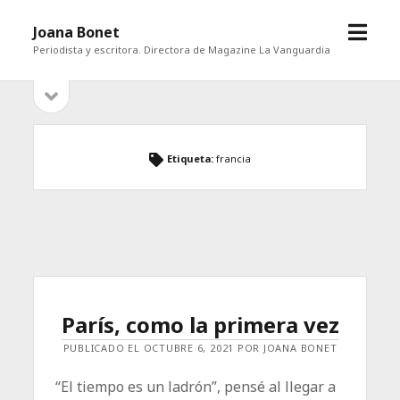
abrir
Joana Bonet
menú
Periodista y escritora. Directora de Magazine La Vanguardia
abrir
Barra
barra
lateral
lateral
Etiqueta:
francia
París, como la primera vez
PUBLICADO EL OCTUBRE 6, 2021 POR JOANA BONET
“El tiempo es un ladrón”, pensé al llegar a