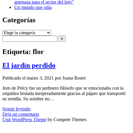
amenaza para el sector del lujo”
Un mundo que odia
Categorías
Categorías
Buscar
Etiqueta:
flor
El jardín perdido
Publicado el marzo 3, 2021 por Joana Bonet
Jorn de Précy fue un jardinero filósofo que se emocionaba con la
orquídea brotada inesperadamente gracias al pájaro que transportó
su semilla. Su nombre no…
El
Seguir leyendo
jardín
Deja un comentario
perdido
Unit WordPress Theme
by Compete Themes