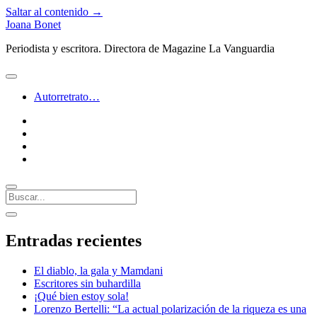
Saltar al contenido →
Joana Bonet
Periodista y escritora. Directora de Magazine La Vanguardia
abrir
menú
Autorretrato…
twitter
facebook
instagram
linkedin
Buscar
Barra
abrir
lateral
barra
Entradas recientes
lateral
El diablo, la gala y Mamdani
Escritores sin buhardilla
¡Qué bien estoy sola!
Lorenzo Bertelli: “La actual polarización de la riqueza es una