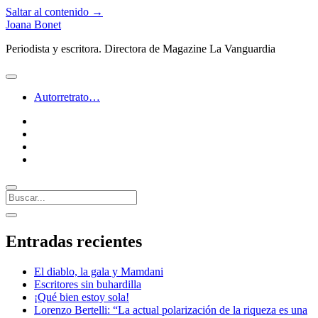
Saltar al contenido →
Joana Bonet
Periodista y escritora. Directora de Magazine La Vanguardia
abrir
menú
Autorretrato…
twitter
facebook
instagram
linkedin
Buscar
Barra
abrir
lateral
barra
Entradas recientes
lateral
El diablo, la gala y Mamdani
Escritores sin buhardilla
¡Qué bien estoy sola!
Lorenzo Bertelli: “La actual polarización de la riqueza es una