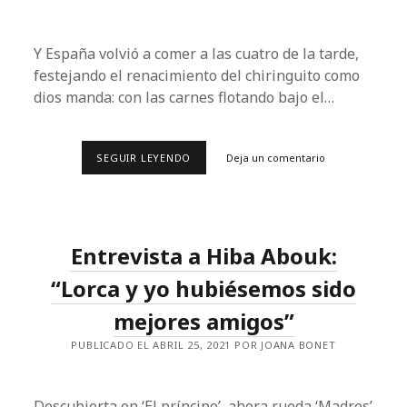
Y España volvió a comer a las cuatro de la tarde,
festejando el renacimiento del chiringuito como
dios manda: con las carnes flotando bajo el…
LOS
SEGUIR LEYENDO
Deja un comentario
ELEFANTES
DEL
VERANO
Entrevista a Hiba Abouk:
“Lorca y yo hubiésemos sido
mejores amigos”
PUBLICADO EL ABRIL 25, 2021 POR JOANA BONET
Descubierta en ‘El príncipe’, ahora rueda ‘Madres’