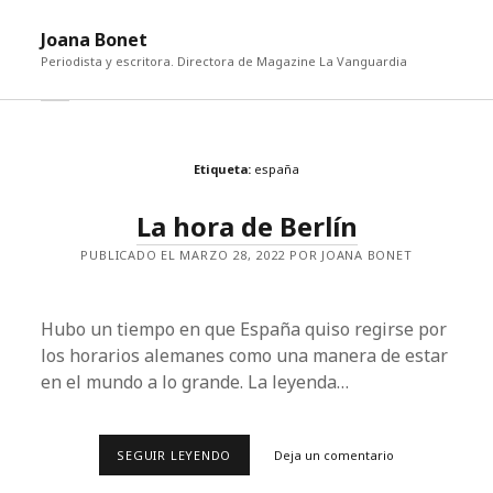
abri
Joana Bonet
me
Periodista y escritora. Directora de Magazine La Vanguardia
abrir
Barra
barra
lateral
lateral
Etiqueta:
españa
La hora de Berlín
PUBLICADO EL MARZO 28, 2022 POR JOANA BONET
Hubo un tiempo en que España quiso regirse por
los horarios alemanes como una manera de estar
en el mundo a lo grande. La leyenda…
LA
SEGUIR LEYENDO
Deja un comentario
HORA
DE