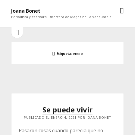
abrir
Joana Bonet
men
Periodista y escritora. Directora de Magazine La Vanguardia
abrir
Barra
barra
lateral
lateral
Etiqueta:
enero
Se puede vivir
PUBLICADO EL ENERO 4, 2021 POR JOANA BONET
Pasaron cosas cuando parecía que no