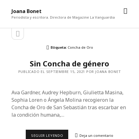
abrir
Joana Bonet
men
Periodista y escritora. Directora de Magazine La Vanguardia
abrir
Barra
barra
lateral
lateral
Etiqueta:
Concha de Oro
Sin Concha de género
PUBLICADO EL SEPTIEMBRE 15, 2021 POR JOANA BONET
Ava Gardner, Audrey Hepburn, Giulietta Masina,
So­phia Loren o Ángela Molina recogieron la
Concha de Oro de San Sebastián tras escarbar en
la condición humana,…
SIN
SEGUIR LEYENDO
Deja un comentario