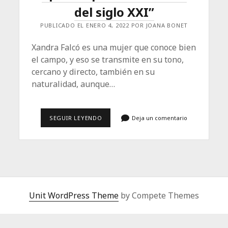
del siglo XXI”
PUBLICADO EL ENERO 4, 2022 POR JOANA BONET
Xandra Falcó es una mujer que conoce bien
el campo, y eso se transmite en su tono,
cercano y directo, también en su
naturalidad, aunque…
XANDRA
SEGUIR LEYENDO
Deja un comentario
FALCÓ,
LA
GRAN
DAMA
DEL
LUJO
ESPAÑOL:
“HAY
QUE
Unit WordPress Theme
APOSTAR
by Compete Themes
POR
LA
ARTESANÍA
DEL