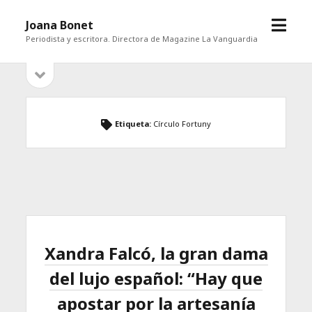
abrir
Joana Bonet
menú
Periodista y escritora. Directora de Magazine La Vanguardia
abrir
Barra
barra
lateral
lateral
Etiqueta:
Círculo Fortuny
Xandra Falcó, la gran dama
del lujo español: “Hay que
apostar por la artesanía