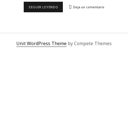
LA
SEGUIR LEYENDO
Deja un comentario
NAVIDAD
DEL
COVID
REESCRIBE
EL
SIGNIFICADO
DEL
LUJO
Unit WordPress Theme
by Compete Themes