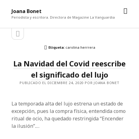
abrir
Joana Bonet
men
Periodista y escritora. Directora de Magazine La Vanguardia
abrir
Barra
barra
lateral
lateral
Etiqueta:
carolina herrrera
La Navidad del Covid reescribe
el significado del lujo
PUBLICADO EL DICIEMBRE 24, 2020 POR JOANA BONET
La temporada alta del lujo estrena un estado de
excepción, pues la compra física, entendida como
ritual de ocio, ha quedado restringida “Encender
la ilusión”.…