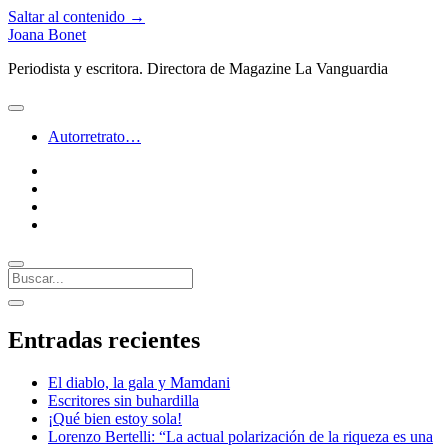
Saltar al contenido →
Joana Bonet
Periodista y escritora. Directora de Magazine La Vanguardia
abrir
menú
Autorretrato…
twitter
facebook
instagram
linkedin
Buscar
Barra
abrir
lateral
barra
Entradas recientes
lateral
El diablo, la gala y Mamdani
Escritores sin buhardilla
¡Qué bien estoy sola!
Lorenzo Bertelli: “La actual polarización de la riqueza es una