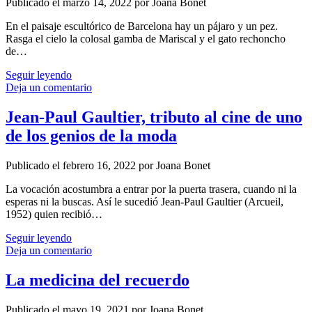
Publicado el marzo 14, 2022 por Joana Bonet
En el paisaje escultórico de Barcelona hay un pájaro y un pez.
Rasga el cielo la colosal gamba de Mariscal y el gato rechoncho
de…
Copito
Seguir leyendo
de
Deja un comentario
Nieve
Jean-Paul Gaultier, tributo al cine de uno
de los genios de la moda
Publicado el febrero 16, 2022 por Joana Bonet
La vocación acostumbra a entrar por la puerta trasera, cuando ni la
esperas ni la buscas. Así le sucedió Jean-Paul Gaultier (Arcueil,
1952) quien recibió…
Jean-
Seguir leyendo
Paul
Deja un comentario
Gaultier,
tributo
La medicina del recuerdo
al
cine
Publicado el mayo 19, 2021 por Joana Bonet