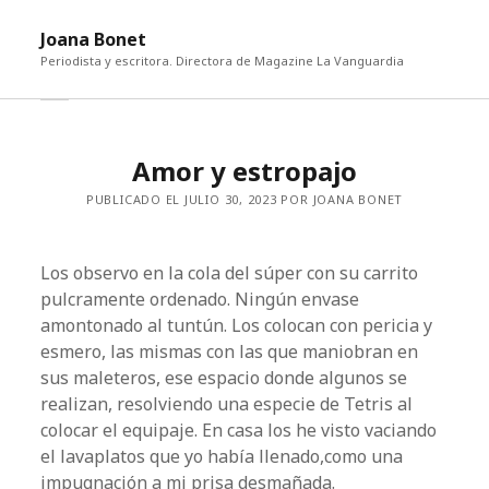
abri
Joana Bonet
me
Periodista y escritora. Directora de Magazine La Vanguardia
abrir
Barra
barra
lateral
lateral
Amor y estropajo
PUBLICADO EL JULIO 30, 2023 POR JOANA BONET
Los observo en la cola del súper con su carrito
pulcramente ordenado. Ningún envase
amontonado al tuntún. Los colocan con pericia y
esmero, las mismas con las que maniobran en
sus maleteros, ese espacio donde algunos se
realizan, resolviendo una especie de Tetris al
colocar el equipaje. En casa los he visto vaciando
el lavaplatos que yo había llenado,como una
impugnación a mi prisa desmañada.