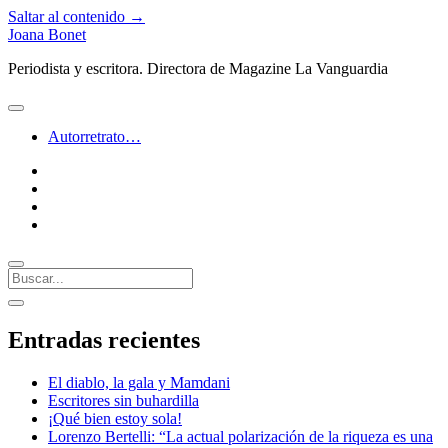
Saltar al contenido →
Joana Bonet
Periodista y escritora. Directora de Magazine La Vanguardia
abrir
menú
Autorretrato…
twitter
facebook
instagram
linkedin
Buscar
Barra
abrir
lateral
barra
Entradas recientes
lateral
El diablo, la gala y Mamdani
Escritores sin buhardilla
¡Qué bien estoy sola!
Lorenzo Bertelli: “La actual polarización de la riqueza es una