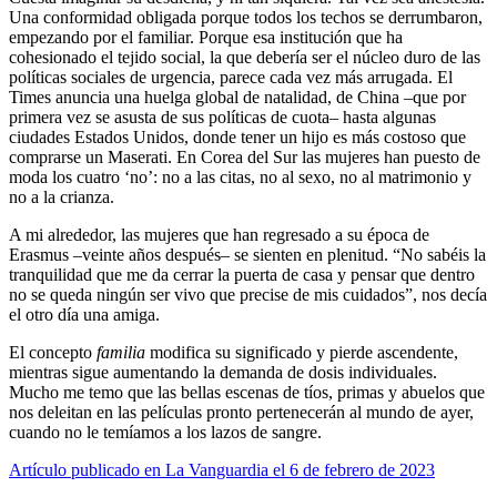
Una conformidad obligada porque todos los techos se derrumbaron,
empezando por el familiar. Porque esa institución que ha
cohesionado el tejido social, la que debería ser el núcleo duro de las
políticas sociales de urgencia, parece cada vez más arrugada. El
Times anuncia una huelga global de natalidad, de China –que por
primera vez se asusta de sus políticas de cuota– hasta algunas
ciudades Estados Unidos, donde tener un hijo es más costoso que
comprarse un Maserati. En Corea del Sur las mujeres han puesto de
moda los cuatro ‘no’: no a las citas, no al sexo, no al matrimonio y
no a la crianza.
A mi alrededor, las mujeres que han regresado a su época de
Erasmus –veinte años después– se sienten en plenitud. “No sabéis la
tranquilidad que me da cerrar la puerta de casa y pensar que dentro
no se queda ningún ser vivo que precise de mis cuidados”, nos decía
el otro día una amiga.
El concepto
familia
modifica su significado y pierde ascendente,
mientras sigue aumentando la demanda de dosis individuales.
Mucho me temo que las bellas escenas de tíos, primas y abuelos que
nos deleitan en las películas pronto pertenecerán al mundo de ayer,
cuando no le temíamos a los lazos de sangre.
Artículo publicado en La Vanguardia el 6 de febrero de 2023