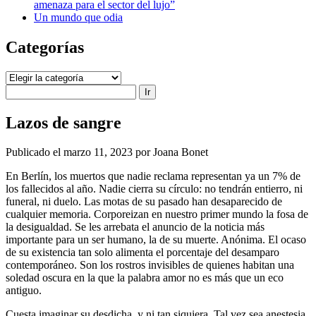
amenaza para el sector del lujo”
Un mundo que odia
Categorías
Categorías
Buscar
Lazos de sangre
Publicado el marzo 11, 2023 por Joana Bonet
En Berlín, los muertos que nadie reclama representan ya un 7% de
los fallecidos al año. Nadie cierra su círculo: no tendrán entierro, ni
funeral, ni duelo. Las motas de su pasado han desaparecido de
cualquier memoria. Corporeizan en nuestro primer mundo la fosa de
la desigualdad. Se les arrebata el anuncio de la noticia más
importante para un ser humano, la de su muerte. Anónima. El ocaso
de su existencia tan solo alimenta el porcentaje del desamparo
contemporáneo. Son los rostros invisibles de quienes habitan una
soledad oscura en la que la palabra amor no es más que un eco
antiguo.
Cuesta imaginar su desdicha, y ni tan siquiera. Tal vez sea anestesia.