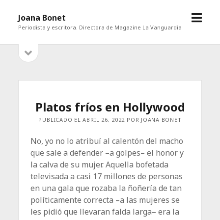
abrir
Joana Bonet
menú
Periodista y escritora. Directora de Magazine La Vanguardia
abrir
Barra
barra
lateral
lateral
Platos fríos en Hollywood
PUBLICADO EL ABRIL 26, 2022 POR JOANA BONET
No, yo no lo atribuí al calentón del macho
que sale a defender –a golpes– el honor y
la calva de su mujer. Aquella bofetada
televisada a casi 17 millones de personas
en una gala que rozaba la ñoñería de tan
políticamente correcta –a las mujeres se
les pidió que llevaran falda larga– era la