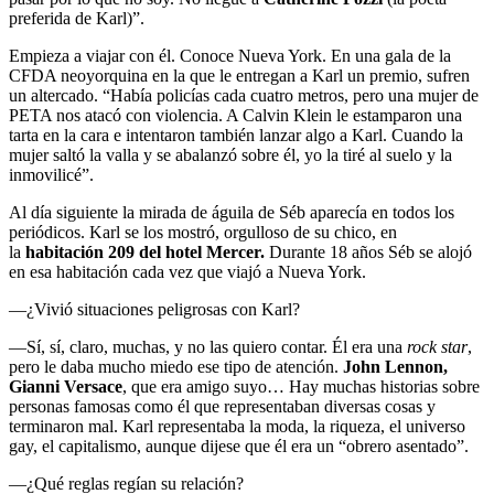
preferida de Karl)”.
Empieza a viajar con él. Conoce Nueva York. En una gala de la
CFDA neoyorquina en la que le entregan a Karl un premio, sufren
un altercado. “Había policías cada cuatro metros, pero una mujer de
PETA nos atacó con violencia. A Calvin Klein le estamparon una
tarta en la cara e intentaron también lanzar algo a Karl. Cuando la
mujer saltó la valla y se abalanzó sobre él, yo la tiré al suelo y la
inmovilicé”.
Al día siguiente la mirada de águila de Séb aparecía en todos los
periódicos. Karl se los mostró, orgulloso de su chico, en
la
habitación 209 del hotel Mercer.
Durante 18 años Séb se alojó
en esa habitación cada vez que viajó a Nueva York.
—¿Vivió situaciones peligrosas con Karl?
—Sí, sí, claro, muchas, y no las quiero contar. Él era una
rock star
,
pero le daba mucho miedo ese tipo de atención.
John Lennon,
Gianni Versace
, que era amigo suyo… Hay muchas historias sobre
personas famosas como él que representaban diversas cosas y
terminaron mal. Karl representaba la moda, la riqueza, el universo
gay, el capitalismo, aunque dijese que él era un “obrero asentado”.
—¿Qué reglas regían su relación?