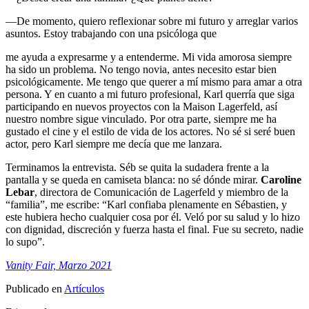
—De momento, quiero reflexionar sobre mi futuro y arreglar varios
asuntos. Estoy trabajando con una psicóloga que
me ayuda a expresarme y a entenderme. Mi vida amorosa siempre
ha sido un problema. No tengo novia, antes necesito estar bien
psicológicamente. Me tengo que querer a mí mismo para amar a otra
persona. Y en cuanto a mi futuro profesional, Karl querría que siga
participando en nuevos proyectos con la Maison Lagerfeld, así
nuestro nombre sigue vinculado. Por otra parte, siempre me ha
gustado el cine y el estilo de vida de los actores. No sé si seré buen
actor, pero Karl siempre me decía que me lanzara.
Terminamos la entrevista. Séb se quita la sudadera frente a la
pantalla y se queda en camiseta blanca: no sé dónde mirar.
Caroline
Lebar
, directora de Comunicación de Lagerfeld y miembro de la
“familia”, me escribe: “Karl confiaba plenamente en Sébastien, y
este hubiera hecho cualquier cosa por él. Veló por su salud y lo hizo
con dignidad, discreción y fuerza hasta el final. Fue su secreto, nadie
lo supo”.
Vanity Fair, Marzo 2021
Publicado en
Artículos