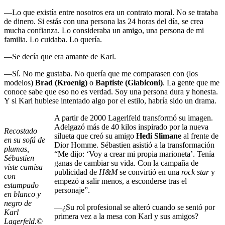
—Lo que existía entre nosotros era un contrato moral. No se trataba
de dinero. Si estás con una persona las 24 horas del día, se crea
mucha confianza. Lo consideraba un amigo, una persona de mi
familia. Lo cuidaba. Lo quería.
—Se decía que era amante de Karl.
—Sí. No me gustaba. No quería que me comparasen con (los
modelos)
Brad (Kroenig)
o
Baptiste (Giabiconi)
. La gente que me
conoce sabe que eso no es verdad. Soy una persona dura y honesta.
Y si Karl hubiese intentado algo por el estilo, habría sido un drama.
A partir de 2000 Lagerlfeld transformó su imagen.
Adelgazó más de 40 kilos inspirado por la nueva
Recostado
silueta que creó su amigo
Hedi Slimane
al frente de
en su sofá de
Dior Homme. Sébastien asistió a la transformación
plumas,
“Me dijo: ‘Voy a crear mi propia marioneta’. Tenía
Sébastien
ganas de cambiar su vida. Con la campaña de
viste camisa
publicidad de
H&M
se convirtió en una
rock star
y
con
empezó a salir menos, a esconderse tras el
estampado
personaje”.
en blanco y
negro de
—¿Su rol profesional se alteró cuando se sentó por
Karl
primera vez a la mesa con Karl y sus amigos?
Lagerfeld.
©