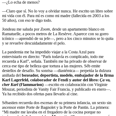
—¿Lo echa de menos?
—Claro que sí. No lo voy a olvidar nunca. He escrito un libro sobre
mi vida con él. Para mí es como mi madre (fallecida en 2003 a los
50 años), con eso te digo todo.
Jondeau me saluda por
Zoom
, desde un apartamento blanco en
Ramatuelle, a pocos metros de La Resèrve. Aparece con su gorro
icónico —aprendió de su jefe—, pero a los cinco minutos se lo quita
y se revuelve descuidadamente el pelo.
La pandemia me ha impedido viajar a la Costa Azul para
entrevistarlo en directo: “París todavía es complicado, todo me
recuerda a Karl”, señala. También me ha privado de observar de
cerca ese tipo de belleza que tortura a las mujeres. Séb emite
destellos de desafío. Su sonrisa —diastémica— perpetúa la dulzura
aniñada del
boxeador, deportista, modelo, embajador de la firma
Karl Lagerfeld, colaborador de Fendi y autor del libro:
Ça va,
cher Karl
(Flammarion)
—escrito en colaboración con Virginie
Mouzat, periodista de Vanity Fair Francia, y publicado en enero—.
Ya ha recibido dos ofertas para llevarlo al cine.
Sébastien recuerda dos escenas de su primera infancia, un sexto sin
ascensor entre Porte de Bagnolet y la Porte de Pantin. La primera:
“Mi madre me lavaba en el fregadero de la cocina porque no