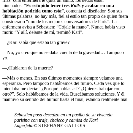
frías. Una enfermera le quita un anillo, los dedos están
hinchados.
“Es estúpido tener tres
Rolls
y acabar en una
habitación podrida como esta”
, comenta el diseñador. Son sus
últimas palabras, no hay más, fiel al estilo tan propio de quien fuera
considerado “uno de los mejores conversadores de París”. La
enfermera avisa a Sébastien: “Cójale la mano”. Nunca había visto
morir. “Y allí, delante de mí, terminó Karl”.
—¿Karl sabía que estaba tan grave?
—No, yo creo que no se daba cuenta de la gravedad… Tampoco
yo.
—¿Hablaron de la muerte?
—Más o menos. En sus últimos momentos siempre veíamos una
esperanza. Pero tampoco hablábamos del futuro. Cada vez que lo
intentaba me decía: “¿Por qué hablas así? ¿Quieres trabajar con
otro?”. Solo hablábamos de la vida. Buscábamos soluciones. Y él
mantuvo su sentido del humor hasta el final, estando realmente mal.
Sébastien posa descalzo en un pasillo de su vivienda
parisina con traje, chaleco y camisa de Karl
Lagerfeld.
© STÉPHANE GALLOIS