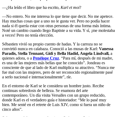
—¿Ha leído el libro que ha escrito,
Karl et moi
?
—No entero. No me interesa lo que tiene que decir. No me apetece.
Hay muchas cosas que a uno no le gusta ver. Pero no podía hacer
nada si él quería estar con otras personas de una forma más íntima.
Noté un cambio cuando llego Baptiste a su vida. Y sí, ¡me molestaba
a veces! Pero no tenía elección.
Sébastien vivió su propio cuento de hadas. Y la carroza no se
convirtió nunca en calabaza. Conoció a las musas de Karl:
Vanessa
Paradis, Stella Tennant, Gidi y Bella Hadid, Angela Lindvall,
a
quienes adora, o a
Penélope Cruz
. “Para mí, después de mi madre,
es una de las mujeres más bellas que he conocido”. Jondeau es
consciente de que al lado de Karl multiplica su atractivo. “Nunca me
fue mal con las mujeres, pero de ser reconocido regionalmente pasé
a serlo nacional e internacionalmente”, ríe.
En el entorno de Karl se le considera un hombre justo. Recibe
continuas sobredosis de belleza. Se enamora del arte
contemporáneo. Un día visita Versalles con un grupo reducido,
donde Karl es el verdadero guía e historiador: “Me lo pasé muy
bien. Me senté en el retrete de Luis XIV, como si fuera un niño de
cinco años”.