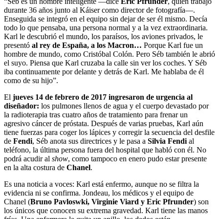
“Séb es un hombre inteligente —dice
Eric Pfrunder
, quien trabajó
durante 36 años junto al Káiser como director de fotografía—.
Enseguida se integró en el equipo sin dejar de ser él mismo. Decía
todo lo que pensaba, una persona normal y a la vez extraordinaria.
Karl le descubrió el mundo, los paraísos, los aviones privados, le
presentó
al rey de España, a los Macron…
Porque Karl fue un
hombre de mundo, como Cristóbal Colón. Pero Séb también le abrió
el suyo. Piensa que Karl cruzaba la calle sin ver los coches. Y Séb
iba continuamente por delante y detrás de Karl. Me hablaba de él
como de su hijo”.
El
jueves 14 de febrero de 2017 ingresaron de urgencia al
diseñador:
los pulmones llenos de agua y el cuerpo devastado por
la radioterapia tras cuatro años de tratamiento para frenar un
agresivo cáncer de próstata. Después de varias pruebas, Karl aún
tiene fuerzas para coger los lápices y corregir la secuencia del desfile
de
Fendi
, Séb anota sus directrices y le pasa a
Silvia Fendi
al
teléfono, la última persona fuera del hospital que habló con él. No
podrá acudir al
show
, como tampoco en enero pudo estar presente
en la alta costura de
Chanel
.
Es una noticia a voces: Karl está enfermo, aunque no se filtra la
evidencia ni se confirma. Jondeau, los médicos y el equipo de
Chanel (
Bruno Pavloswki, Virginie Viard y Eric Pfrunder
) son
los únicos que conocen su extrema gravedad. Karl tiene las manos