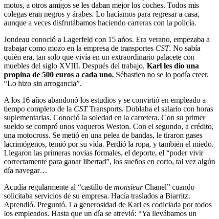
motos, a otros amigos se les daban mejor los coches. Todos mis
colegas eran negros y árabes. Lo hacíamos para regresar a casa,
aunque a veces disfrutábamos haciendo carreras con la policía.
Jondeau conoció a Lagerfeld con 15 años. Era verano, empezaba a
trabajar como mozo en la empresa de transportes
CST
. No sabía
quién era, tan solo que vivía en un extraordinario palacete con
muebles del siglo XVIII. Después del trabajo,
Karl les dio una
propina de 500 euros a cada uno.
Sébastien no se lo podía creer.
“Lo hizo sin arrogancia”.
A los 16 años abandonó los estudios y se convirtió en empleado a
tiempo completo de la
CST
Transports. Doblaba el salario con horas
suplementarias. Conoció la soledad en la carretera. Con su primer
sueldo se compró unos vaqueros Weston. Con el segundo, a crédito,
una motocross. Se metió en una pelea de bandas, le tiraron gases
lacrimógenos, temió por su vida. Perdió la ropa, y también el miedo.
Llegaron las primeras novias formales, el deporte, el “poder vivir
correctamente para ganar libertad”, los sueños en corto, tal vez algún
día navegar…
Acudía regularmente al “castillo de
monsieur
Chanel” cuando
solicitaba servicios de su empresa. Hacía traslados a Biarritz.
Aprendió. Preguntó. La generosidad de Karl es codiciada por todos
los empleados. Hasta que un día se atrevió: “Ya llevábamos un