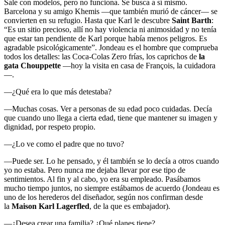
Sale con modelos, pero no funciona. Se busca a sí mismo.
Barcelona y su amigo Khemis —que también murió de cáncer— se
convierten en su refugio. Hasta que Karl le descubre
Saint Barth
:
“Es un sitio precioso, allí no hay violencia ni animosidad y no tenía
que estar tan pendiente de Karl porque había menos peligros. Es
agradable psicológicamente”. Jondeau es el hombre que comprueba
todos los detalles: las Coca-Colas Zero frías, los caprichos de
la
gata Chouppette
—hoy la visita en casa de François, la cuidadora
—.
—¿Qué era lo que más detestaba?
—Muchas cosas. Ver a personas de su edad poco cuidadas. Decía
que cuando uno llega a cierta edad, tiene que mantener su imagen y
dignidad, por respeto propio.
—¿Lo ve como el padre que no tuvo?
—Puede ser. Lo he pensado, y él también se lo decía a otros cuando
yo no estaba. Pero nunca me dejaba llevar por ese tipo de
sentimientos. Al fin y al cabo, yo era su empleado. Pasábamos
mucho tiempo juntos, no siempre estábamos de acuerdo (Jondeau es
uno de los herederos del diseñador, según nos confirman desde
la
Maison Karl Lagerfled
, de la que es embajador).
—¿Desea crear una familia? ¿Qué planes tiene?