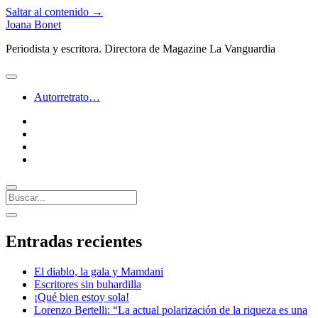
Saltar al contenido →
Joana Bonet
Periodista y escritora. Directora de Magazine La Vanguardia
abrir
menú
Autorretrato…
twitter
facebook
instagram
linkedin
Buscar
Barra
abrir
lateral
barra
Entradas recientes
lateral
El diablo, la gala y Mamdani
Escritores sin buhardilla
¡Qué bien estoy sola!
Lorenzo Bertelli: “La actual polarización de la riqueza es una