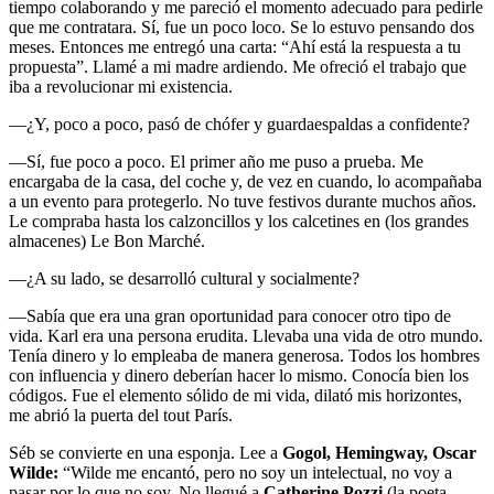
tiempo colaborando y me pareció el momento adecuado para pedirle
que me contratara. Sí, fue un poco loco. Se lo estuvo pensando dos
meses. Entonces me entregó una carta: “Ahí está la respuesta a tu
propuesta”. Llamé a mi madre ardiendo. Me ofreció el trabajo que
iba a revolucionar mi existencia.
—¿Y, poco a poco, pasó de chófer y guardaespaldas a confidente?
—Sí, fue poco a poco. El primer año me puso a prueba. Me
encargaba de la casa, del coche y, de vez en cuando, lo acompañaba
a un evento para protegerlo. No tuve festivos durante muchos años.
Le compraba hasta los calzoncillos y los calcetines en (los grandes
almacenes) Le Bon Marché.
—¿A su lado, se desarrolló cultural y socialmente?
—Sabía que era una gran oportunidad para conocer otro tipo de
vida. Karl era una persona erudita. Llevaba una vida de otro mundo.
Tenía dinero y lo empleaba de manera generosa. Todos los hombres
con influencia y dinero deberían hacer lo mismo. Conocía bien los
códigos. Fue el elemento sólido de mi vida, dilató mis horizontes,
me abrió la puerta del tout París.
Séb se convierte en una esponja. Lee a
Gogol, Hemingway, Oscar
Wilde:
“Wilde me encantó, pero no soy un intelectual, no voy a
pasar por lo que no soy. No llegué a
Catherine Pozzi
(la poeta