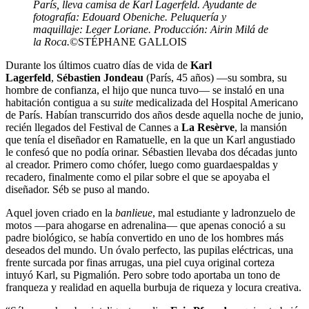
París, lleva camisa de Karl Lagerfeld. Ayudante de
fotografía: Edouard Obeniche. Peluquería y
maquillaje: Leger Loriane. Producción: Airin Milá de
la Roca.
©STÉPHANE GALLOIS
Durante los últimos cuatro días de vida de
Karl
Lagerfeld
,
Sébastien Jondeau
(París, 45 años) —su sombra, su
hombre de confianza, el hijo que nunca tuvo— se instaló en una
habitación contigua a su
suite
medicalizada del Hospital Americano
de París. Habían transcurrido dos años desde aquella noche de junio,
recién llegados del Festival de Cannes a
La Resèrve
, la mansión
que tenía el diseñador en Ramatuelle, en la que un Karl angustiado
le confesó que no podía orinar. Sébastien llevaba dos décadas junto
al creador. Primero como chófer, luego como guardaespaldas y
recadero, finalmente como el pilar sobre el que se apoyaba el
diseñador. Séb se puso al mando.
Aquel joven criado en la
banlieue
, mal estudiante y ladronzuelo de
motos —para ahogarse en adrenalina— que apenas conoció a su
padre biológico, se había convertido en uno de los hombres más
deseados del mundo. Un óvalo perfecto, las pupilas eléctricas, una
frente surcada por finas arrugas, una piel cuya original corteza
intuyó Karl, su Pigmalión. Pero sobre todo aportaba un tono de
franqueza y realidad en aquella burbuja de riqueza y locura creativa.