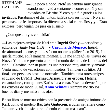
STÉPHANE
—Fue poco a poco. Noté un cambio muy grande
GALLOIS
cuando me invitó a sentarme a comer con él y sus
invitados en Biarritz. Y creo que fue gracias a los
invitados. Pasábamos el día juntos, jugaba con sus hijos… No eran
personas que les importase la diferencia social entre ellos y yo. Eran
exitosos, pero tenían los pies en el suelo.
—¿Con qué amigos coincidía?
—Las mejores amigas de Karl eran
Ingrid Sischy
—periodista y
editora de
Vanity Fair USA
— y
Carolina de Mónaco
. Ingrid,
desafortunadamente, ya no está con nosotros (falleció en 2015). La
quería mucho, solía llamarla
maman
. Ella me entregó las “llaves de
Nueva York”: me presentó a todo el mundo del arte, de la moda, del
cine… Carolina, por su parte, es una persona muy abierta y amable.
Venía mucho de vacaciones con nosotros. También sus hijos. Al
final, son personas bastante normales. También tenía otros amigos,
el dueño de LVMH,
Bernard Arnault, y su esposa, Hélène
,
encantadores, con quienes Karl salía a cenar. Y sentía devoción por
las editoras de moda. A mí,
Anna Wintour
siempre me dio los
buenos días y me miró a los ojos.
En su libro se muestra crítico con la presencia de amigos íntimos de
Karl, como el modelo
Baptiste Giabiconi
, a quien se refiere como
“un aprovechado; siempre pidiendo el plato más caro”.