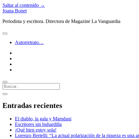
Saltar al contenido →
Joana Bonet
Periodista y escritora. Directora de Magazine La Vanguardia
abrir
menú
Autorretrato…
twitter
facebook
instagram
linkedin
Buscar
Barra
abrir
lateral
barra
Entradas recientes
lateral
El diablo, la gala y Mamdani
Escritores sin buhardilla
¡Qué bien estoy sola!
Lorenzo Bertelli: “La actual polarización de la riqueza es una a