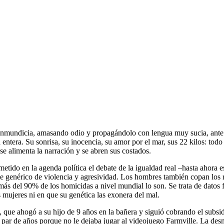
inmundicia, amasando odio y propagándolo con lengua muy sucia, ante el
 entera. Su sonrisa, su inocencia, su amor por el mar, sus 22 kilos: todo
 alimenta la narración y se abren sus costados.
tido en la agenda política el debate de la igualdad real –hasta ahora es
genérico de violencia y agresividad. Los hombres también copan los ra
ás del 90% de los homicidas a nivel mundial lo son. Se trata de datos f
s mujeres ni en que su genética las ­exonera del mal.
que ahogó a su hijo de 9 años en la bañera y siguió cobrando el subsi
 par de años porque no le dejaba jugar al videojuego Farmville. La des