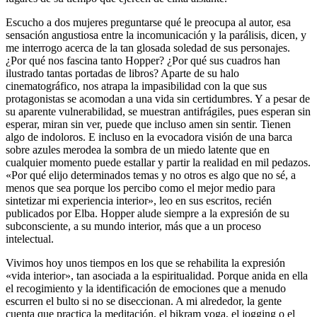
Escucho a dos mujeres preguntarse qué le preocupa al autor, esa
sensación angustiosa entre la incomunicación y la parálisis, dicen, y
me interrogo acerca de la tan glosada soledad de sus personajes.
¿Por qué nos fascina tanto Hopper? ¿Por qué sus cuadros han
ilustrado tantas portadas de libros? Aparte de su halo
cinematográfico, nos atrapa la impasibilidad con la que sus
protagonistas se acomodan a una vida sin certidumbres. Y a pesar de
su aparente vulnerabilidad, se muestran antifrágiles, pues esperan sin
esperar, miran sin ver, puede que incluso amen sin sentir. Tienen
algo de indoloros. E incluso en la evocadora visión de una barca
sobre azules merodea la sombra de un miedo latente que en
cualquier momento puede estallar y partir la realidad en mil pedazos.
«Por qué elijo determinados temas y no otros es algo que no sé, a
menos que sea porque los percibo como el mejor medio para
sintetizar mi experiencia interior», leo en sus escritos, recién
publicados por Elba. Hopper alude siempre a la expresión de su
subconsciente, a su mundo interior, más que a un proceso
intelectual.
Vivimos hoy unos tiempos en los que se rehabilita la expresión
«vida interior», tan asociada a la espiritualidad. Porque anida en ella
el recogimiento y la identificación de emociones que a menudo
escurren el bulto si no se diseccionan. A mi alrededor, la gente
cuenta que practica la meditación, el bikram yoga, el jogging o el