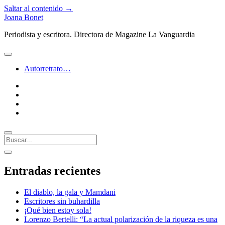
Saltar al contenido →
Joana Bonet
Periodista y escritora. Directora de Magazine La Vanguardia
abrir
menú
Autorretrato…
twitter
facebook
instagram
linkedin
Buscar
Barra
abrir
lateral
barra
Entradas recientes
lateral
El diablo, la gala y Mamdani
Escritores sin buhardilla
¡Qué bien estoy sola!
Lorenzo Bertelli: “La actual polarización de la riqueza es una