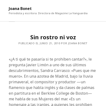
abri
Joana Bonet
me
Periodista y escritora. Directora de Magazine La Vanguardia
abrir
Barra
barra
lateral
lateral
Sin rostro ni voz
PUBLICADO EL JUNIO 21, 2010 POR JOANA BONET
«¿A ti qué te pasaría si te prohíben cantar?», le
pregunta Javier Limón a uno de sus últimos
descubrimientos, Sandra Carrasco: «Pues que me
muero». En una azotea de Madrid, bajo la lluvia
primaveral, el compositor y productor —un
flamenco que habla inglés y da clases de palmas
en partitura en el Berklee College de Boston—
me habla de sus Mujeres del mar. «Es un
homenaje a las iraníes, a quienes les prohíben