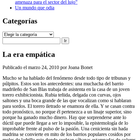
amenaza para el sector del lujo”
Un mundo que odia
Categorías
Categorías
Buscar
La era empática
Publicado el marzo 24, 2010 por Joana Bonet
Mucho se ha hablado del fenómeno desde todo tipo de tribunas y
púlpitos. Estos son los antecedentes: una muchacha del barrio
madrileño de San Blas trabaja de asistenta en la casa de un joven
torero exhibicionista. Rubia teñida, delgada con curvas, ojos
saltones y una boca grande de las que vocalizan como si hablaran
para sordos. El torero iletrado se enamora de ella. Y se casan contra
todo pronóstico, no porque él pertenezca a un linaje superior, sino
porque ha ganado mucho dinero. Hay que sorprenderse ante lo
dúctil que puede llegar a ser lo imposible, la epistemología de lo
improbable frente al pulso de la pasión. Una cenicienta sin hada
madrina se convierte en mito de los barrios populares cosidos por
moles de ladrillo rojo donde cuelgan sábanas estampadas de colores