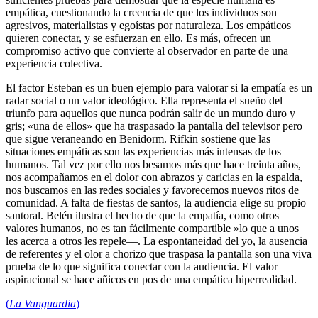
empática, cuestionando la creencia de que los individuos son
agresivos, materialistas y egoístas por naturaleza. Los empáticos
quieren conectar, y se esfuerzan en ello. Es más, ofrecen un
compromiso activo que convierte al observador en parte de una
experiencia colectiva.
El factor Esteban es un buen ejemplo para valorar si la empatía es un
radar social o un valor ideológico. Ella representa el sueño del
triunfo para aquellos que nunca podrán salir de un mundo duro y
gris; «una de ellos» que ha traspasado la pantalla del televisor pero
que sigue veraneando en Benidorm. Rifkin sostiene que las
situaciones empáticas son las experiencias más intensas de los
humanos. Tal vez por ello nos besamos más que hace treinta años,
nos acompañamos en el dolor con abrazos y caricias en la espalda,
nos buscamos en las redes sociales y favorecemos nuevos ritos de
comunidad. A falta de fiestas de santos, la audiencia elige su propio
santoral. Belén ilustra el hecho de que la empatía, como otros
valores humanos, no es tan fácilmente compartible »lo que a unos
les acerca a otros les repele—. La espontaneidad del yo, la ausencia
de referentes y el olor a chorizo que traspasa la pantalla son una viva
prueba de lo que significa conectar con la audiencia. El valor
aspiracional se hace añicos en pos de una empática hiperrealidad.
(
La Vanguardia
)