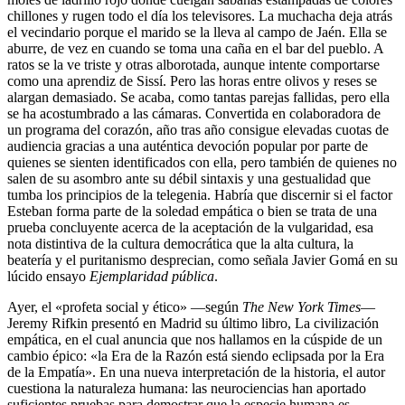
chillones y rugen todo el día los televisores. La muchacha deja atrás
el vecindario porque el marido se la lleva al campo de Jaén. Ella se
aburre, de vez en cuando se toma una caña en el bar del pueblo. A
ratos se la ve triste y otras alborotada, aunque intente comportarse
como una aprendiz de Sissí. Pero las horas entre olivos y reses se
alargan demasiado. Se acaba, como tantas parejas fallidas, pero ella
se ha acostumbrado a las cámaras. Convertida en colaboradora de
un programa del corazón, año tras año consigue elevadas cuotas de
audiencia gracias a una auténtica devoción popular por parte de
quienes se sienten identificados con ella, pero también de quienes no
salen de su asombro ante su débil sintaxis y una gestualidad que
tumba los principios de la telegenia. Habría que discernir si el factor
Esteban forma parte de la soledad empática o bien se trata de una
prueba concluyente acerca de la aceptación de la vulgaridad, esa
nota distintiva de la cultura democrática que la alta cultura, la
beatería y el puritanismo desprecian, como señala Javier Gomá en su
lúcido ensayo
Ejemplaridad pública
.
Ayer, el «profeta social y ético» —según
The New York Times
—
Jeremy Rifkin presentó en Madrid su último libro, La civilización
empática, en el cual anuncia que nos hallamos en la cúspide de un
cambio épico: «la Era de la Razón está siendo eclipsada por la Era
de la Empatía». En una nueva interpretación de la historia, el autor
cuestiona la naturaleza humana: las neurociencias han aportado
suficientes pruebas para demostrar que la especie humana es