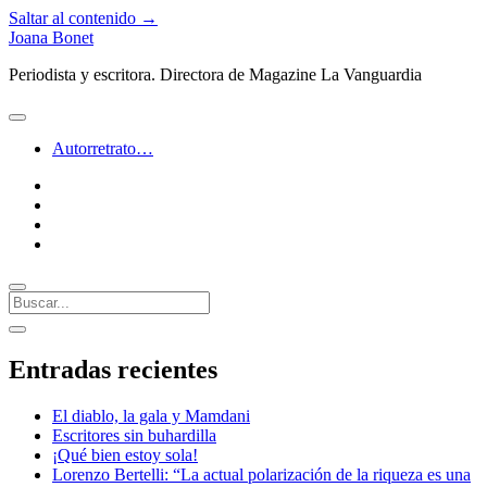
Saltar al contenido →
Joana Bonet
Periodista y escritora. Directora de Magazine La Vanguardia
abrir
menú
Autorretrato…
twitter
facebook
instagram
linkedin
Buscar
Barra
abrir
lateral
barra
Entradas recientes
lateral
El diablo, la gala y Mamdani
Escritores sin buhardilla
¡Qué bien estoy sola!
Lorenzo Bertelli: “La actual polarización de la riqueza es una